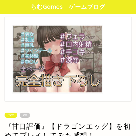
らむGames ゲームブログ
RPG
PR
『甘口評価』【ドラゴンエッグ】を初
めてプレイしてみた感想！