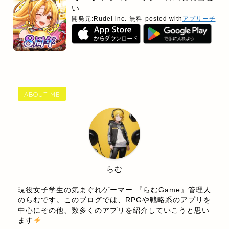
い
開発元:
Rudel inc.
無料
posted with
アプリーチ
ABOUT ME
らむ
現役女子学生の気まぐれゲーマー 『らむGame』管理人
のらむです。このブログでは、RPGや戦略系のアプリを
中心にその他、数多くのアプリを紹介していこうと思い
ます