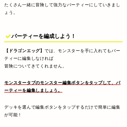
たくさん一緒に冒険して強力なパーティーにしていきまし
ょう。
パーティーを編成しよう！
【ドラゴンエッグ】
では、モンスターを手に入れてもパー
ガチ
ャは
ティーに編集しなければ
ゲー
冒険についてきてくれません。
ムの
醍醐
モンスタータブのモンスター編集ボタンをタップして、パ
味！
ーティーを編集しましょう。
デッキを選んで編集ボタンをタップするだけで簡単に編集
が可能！