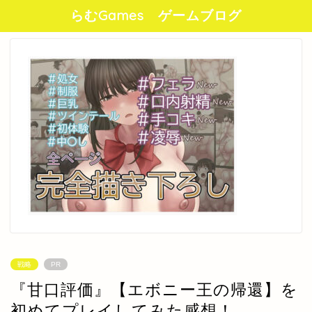
らむGames ゲームブログ
戦略
PR
『甘口評価』【エボニー王の帰還】を
初めてプレイしてみた感想！