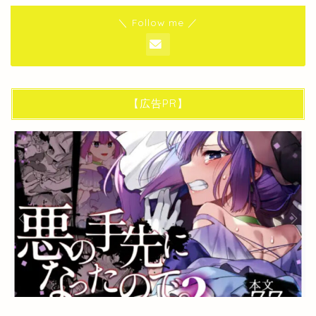
＼ Follow me ／
【広告PR】