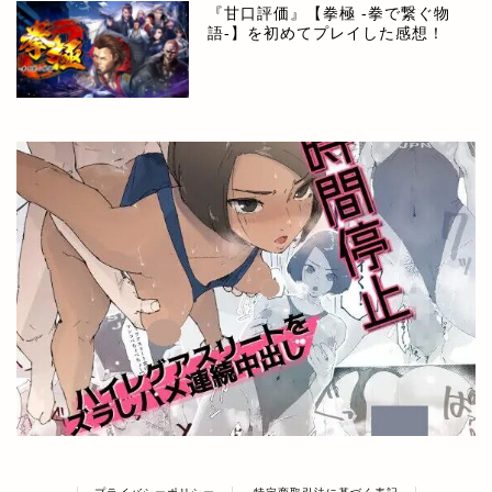
『甘口評価』【拳極 -拳で繋ぐ物
語-】を初めてプレイした感想！