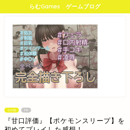
らむGames ゲームブログ
その他
PR
『甘口評価』【ポケモンスリープ】を
初めてプレイした感想！