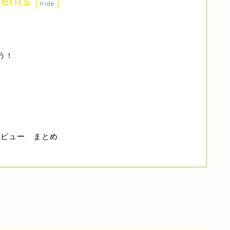
ents
[
]
hide
！
う！
？
レビュー まとめ