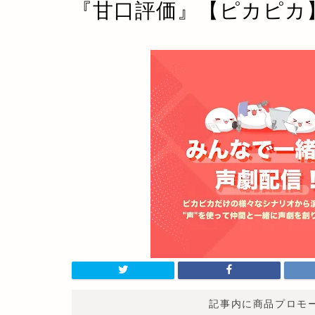
『甘口評価』【ピカピカ
記事内に商品プロモ