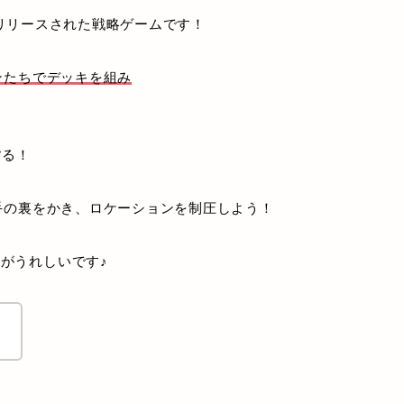
月18日にリリースされた戦略ゲームです！
ンたちでデッキを組み
する！
相手の裏をかき、ロケーションを制圧しよう！
がうれしいです♪
！