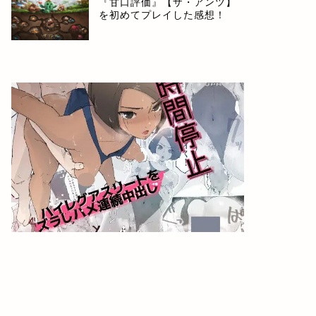
『甘口評価』【ザ・アンツ】
を初めてプレイした感想！