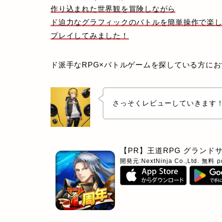
作り込まれた世界観を冒険しながら
ド迫力なグラフィックのバトルを簡単操作で楽
プレイしてみました！
ド派手なRPG×バトルゲームを探している方に
さっそくレビューしていきます
【PR】王道RPG グランド
開発元:
NextNinja Co.,Ltd.
無料
p