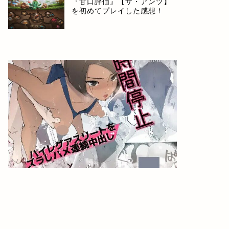
『甘口評価』【ザ・アンツ】
を初めてプレイした感想！