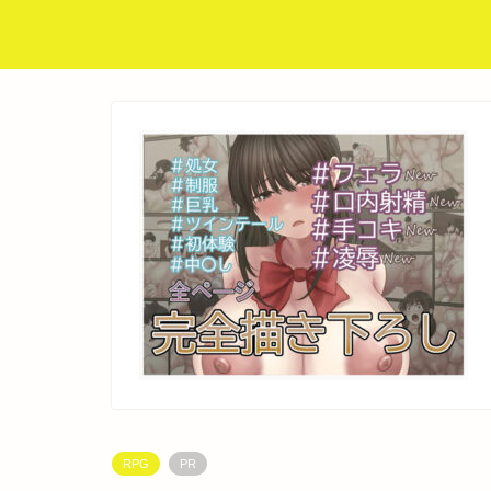
RPG
PR