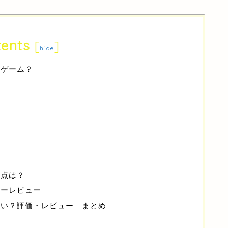
ents
[
]
hide
なゲーム？
方
な点は？
ザーレビュー
白い？評価・レビュー まとめ